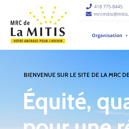
418 775-8445
mrcmitis@mitis.
Organisation
BIENVENUE SUR LE SITE DE LA MRC DE
Équité, qu
pour une r