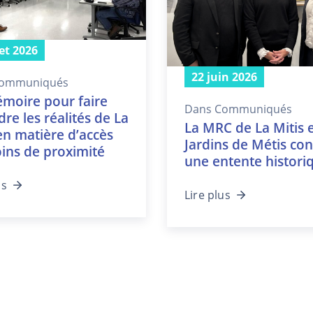
let 2026
22 juin 2026
ommuniqués
moire pour faire
Dans
Communiqués
re les réalités de La
La MRC de La Mitis e
en matière d’accès
Jardins de Métis co
oins de proximité
une entente histori
us
Lire plus