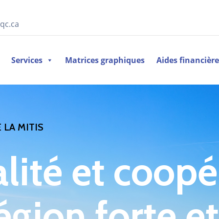
qc.ca
Services
Matrices graphiques
Aides financièr
 LA MITIS
alité et coopé
égion forte e