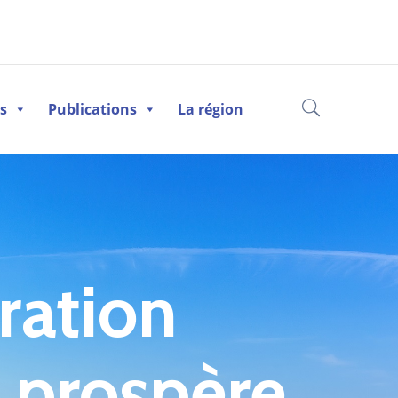
es
Publications
La région
ration
t prospère