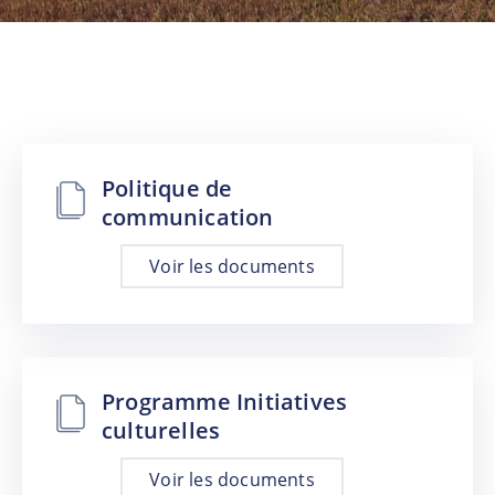
NOUVELLES
CONSEIL
DE
LA
MRC
Politique de
OFFRES
communication
D’EMPLOI
Voir les documents
UNITÉS
ADMINISTRATIVES
INTRANET
Programme Initiatives
culturelles
Voir les documents