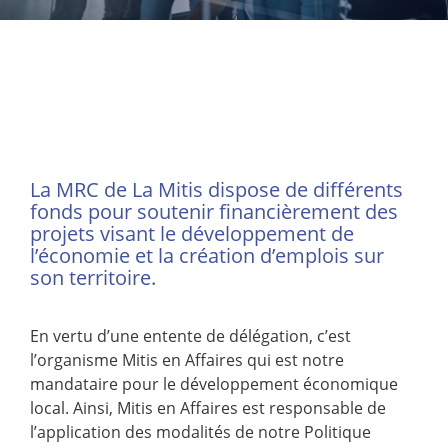
NOUVELLES
CONSEIL
DE
LA
MRC
La MRC de La Mitis dispose de différents
OFFRES
fonds pour soutenir financièrement des
D’EMPLOI
projets visant le développement de
l’économie et la création d’emplois sur
UNITÉS
son territoire.
ADMINISTRATIVES
INTRANET
En vertu d’une entente de délégation, c’est
l’organisme Mitis en Affaires qui est notre
mandataire pour le développement économique
local. Ainsi, Mitis en Affaires est responsable de
l’application des modalités de notre Politique