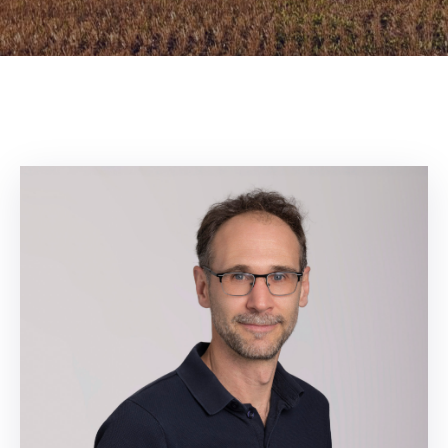
NOUVELLES
CONSEIL
DE
LA
MRC
OFFRES
D’EMPLOI
UNITÉS
ADMINISTRATIVES
INTRANET