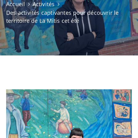
Accueil
Activités
NOUVELLES
Des activités captivantes pour découvrir le
territoire de La Mitis cet été
CONSEIL
DE
LA
MRC
OFFRES
D’EMPLOI
UNITÉS
ADMINISTRATIVES
INTRANET