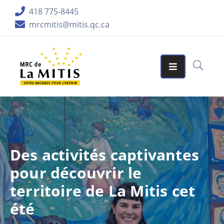
418 775-8445
mrcmitis@mitis.qc.ca
ORGANISATION
SERVICES
MATRICES
GRAPHIQUES
AIDES
FINANCIÈRES
Des activités captivantes
PUBLICATIONS
pour découvrir le
LA
territoire de La Mitis cet
RÉGION
été
ACCUEIL