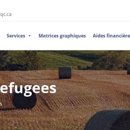
qc.ca
Services
Matrices graphiques
Aides financièr
Refugees
s