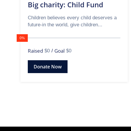
Big charity: Child Fund
Children believes every child deserves a
future-in the world, give children...
0%
Raised
Goal
$0
/
$0
Donate Now