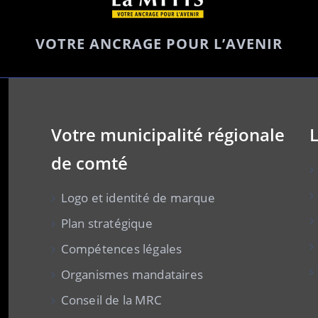
VOTRE ANCRAGE POUR L’AVENIR
Votre municipalité régionale
L
de comté
Logo et identité de marque
Plan stratégique
Compétences légales
Organismes mandataires
Conseil de la MRC