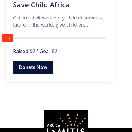
Save Child Africa
Children believes every child deserves a
future-in the world, give children...
0%
Raised
Goal
$0
/
$0
Donate Now