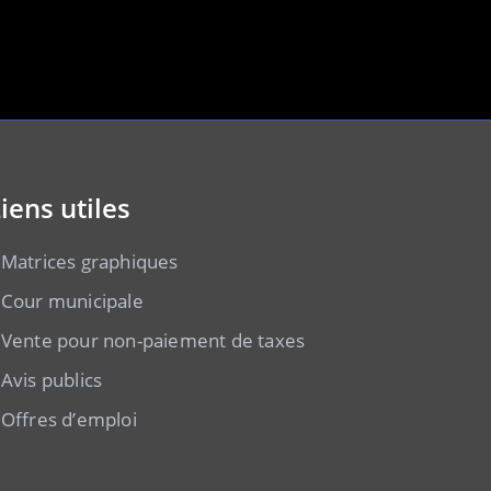
iens utiles
Matrices graphiques
Cour municipale
Vente pour non-paiement de taxes
Avis publics
Offres d’emploi