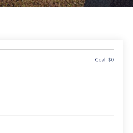
0 Donors
Goal:
$0