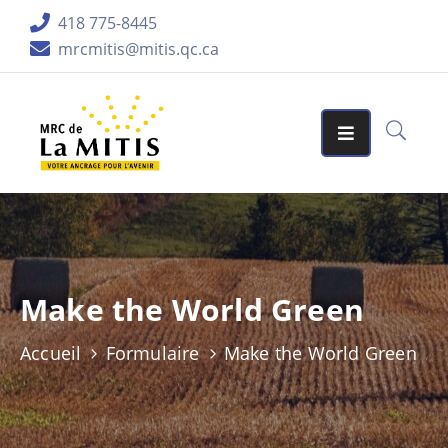
418 775-8445
mrcmitis@mitis.qc.ca
ORGANISATION
SERVICES
MATRICES
GRAPHIQUES
AIDES
FINANCIÈRES
Make the World Green
PUBLICATIONS
Accueil
Formulaire
Make the World Green
LA
RÉGION
ACCUEIL