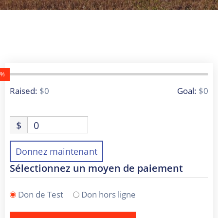
NOUVELLES
CONSEIL
DE
LA
MRC
0 Donors
0%
Raised:
$0
Goal:
$0
OFFRES
D’EMPLOI
$
0
UNITÉS
ADMINISTRATIVES
Donnez maintenant
INTRANET
Sélectionnez un moyen de paiement
Don de Test
Don hors ligne