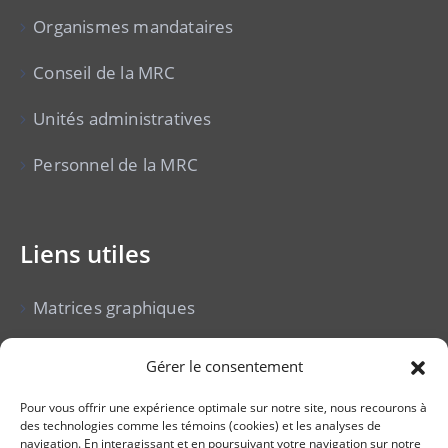
Organismes mandataires
Conseil de la MRC
Unités administratives
Personnel de la MRC
Liens utiles
Matrices graphiques
Cour municipale
Gérer le consentement
Vente pour non-paiement de taxes
Pour vous offrir une expérience optimale sur notre site, nous recourons à
des technologies comme les témoins (cookies) et les analyses de
Avis publics
navigation. En interagissant et en poursuivant votre navigation sur notre