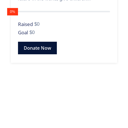
0%
Raised
$0
Goal
$0
Donate Now