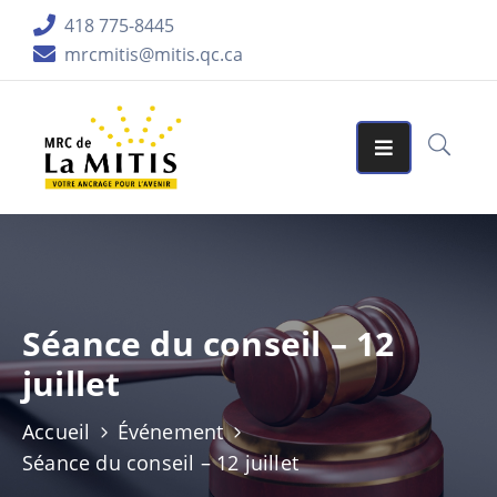
418 775-8445
mrcmitis@mitis.qc.ca
ORGANISATION
SERVICES
MATRICES
GRAPHIQUES
AIDES
FINANCIÈRES
Séance du conseil – 12
PUBLICATIONS
juillet
LA
RÉGION
Accueil
Événement
Séance du conseil – 12 juillet
ACCUEIL