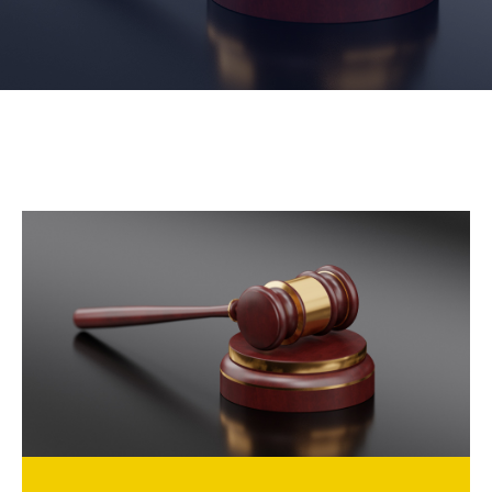
NOUVELLES
CONSEIL
DE
LA
MRC
OFFRES
D’EMPLOI
UNITÉS
ADMINISTRATIVES
INTRANET