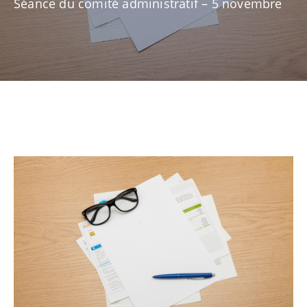
Séance du comité administratif – 5 novembre
NOUVELLES
CONSEIL
DE
LA
MRC
OFFRES
D’EMPLOI
UNITÉS
ADMINISTRATIVES
INTRANET