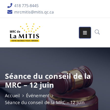
418 775-8445
mrcmitis@mitis.qc.ca
ORGANISATION
SERVICES
MATRICES
GRAPHIQUES
AIDES
FINANCIÈRES
Séance du conseil de la
PUBLICATIONS
MRC – 12 juin
LA
RÉGION
Accueil
Événement
Séance du conseil de la MRC – 12 juin
ACCUEIL