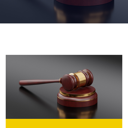
NOUVELLES
CONSEIL
DE
LA
MRC
OFFRES
D’EMPLOI
UNITÉS
ADMINISTRATIVES
INTRANET