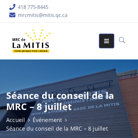
418 775-8445
mrcmitis@mitis.qc.ca
ORGANISATION
SERVICES
MATRICES
GRAPHIQUES
AIDES
FINANCIÈRES
Séance du conseil de la
PUBLICATIONS
MRC – 8 juillet
LA
RÉGION
Accueil
Événement
Séance du conseil de la MRC – 8 juillet
ACCUEIL