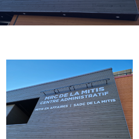
NOUVELLES
CONSEIL
DE
LA
MRC
OFFRES
D’EMPLOI
UNITÉS
ADMINISTRATIVES
INTRANET