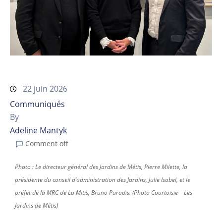
22 juin 2026
Communiqués
By
Adeline Mantyk
Comment off
Photo : Le directeur général des Jardins de Métis, Pierre Milette, la
présidente du conseil d’administration des Jardins, Julie Isabel, et le
préfet de la MRC de La Mitis, Bruno Paradis. (Photo Courtoisie – Les
Jardins de Métis)