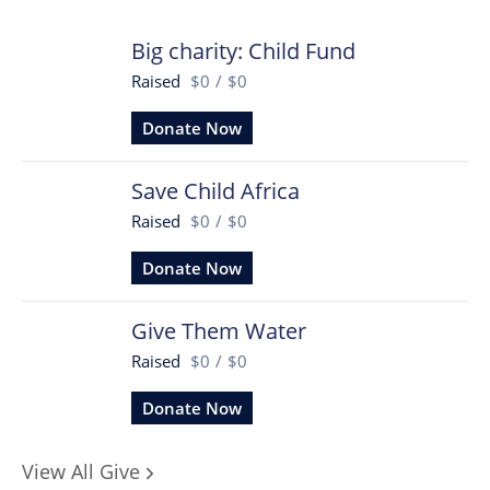
Big charity: Child Fund
Raised
$0
/
$0
Donate Now
Save Child Africa
Raised
$0
/
$0
Donate Now
Give Them Water
Raised
$0
/
$0
Donate Now
View All Give