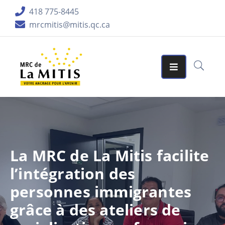
418 775-8445
mrcmitis@mitis.qc.ca
ORGANISATION
SERVICES
MATRICES
GRAPHIQUES
AIDES
FINANCIÈRES
La MRC de La Mitis facilite
PUBLICATIONS
l’intégration des
LA
personnes immigrantes
RÉGION
grâce à des ateliers de
ACCUEIL