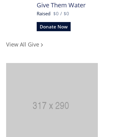
Give Them Water
Raised
$0
/
$0
Donate Now
View All Give