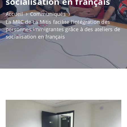
socialisation en français
NOUVELLES
Accueil
Communiqués
CONSEIL
La MRC de La Mitis facilite l’intégration des
DE
personnes immigrantes grâce à des ateliers de
LA
socialisation en français
MRC
OFFRES
D’EMPLOI
UNITÉS
ADMINISTRATIVES
INTRANET