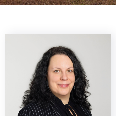
NOUVELLES
CONSEIL
DE
LA
MRC
OFFRES
D’EMPLOI
UNITÉS
ADMINISTRATIVES
INTRANET