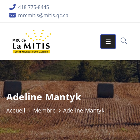
418 775-8445
mrcmitis@mitis.qc.ca
ORGANISATION
SERVICES
MATRICES
GRAPHIQUES
AIDES
FINANCIÈRES
Adeline Mantyk
PUBLICATIONS
Accueil
Membre
Adeline Mantyk
LA
RÉGION
ACCUEIL