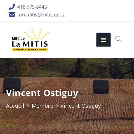
418 775-8445
mrcmitis@mitis.qc.ca
ORGANISATION
SERVICES
MATRICES
GRAPHIQUES
AIDES
FINANCIÈRES
Vincent Ostiguy
PUBLICATIONS
Accueil
Membre
Vincent Ostiguy
LA
RÉGION
ACCUEIL