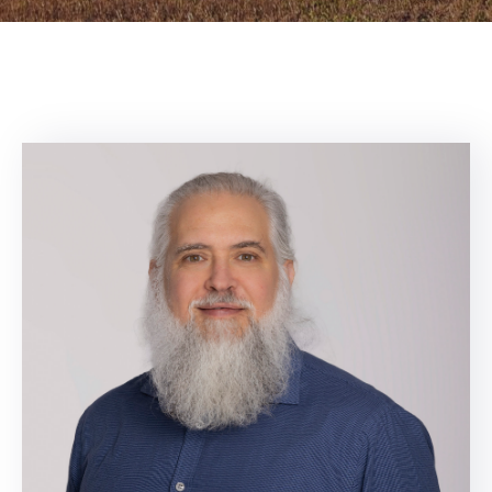
NOUVELLES
CONSEIL
DE
LA
MRC
OFFRES
D’EMPLOI
UNITÉS
ADMINISTRATIVES
INTRANET