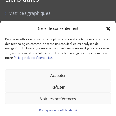
Matrices graphiques
Cour municipale
Gérer le consentement
Vente pour non-paiement de taxes
Pour vous offrir une expérience optimale sur notre site, nous recourons à
des technologies comme les témoins (cookies) et les analyses de
Avis publics
navigation. En interagissant et en poursuivant votre navigation sur notre
site, vous consentez à l'utilisation de ces technologies conformément à
notre
Politique de confidentialité
.
Offres d’emploi
Accepter
Refuser
Voir les préférences
© MRC de La Mitis, 2023. Tous droits réservés.
Politique de confidentialité