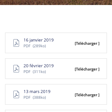
NOUVELLES
CONSEIL
DE
LA
MRC
16 janvier 2019
[Télécharger ]
PDF
(289ko)
OFFRES
D’EMPLOI
UNITÉS
20 février 2019
[Télécharger ]
ADMINISTRATIVES
PDF
(311ko)
INTRANET
13 mars 2019
[Télécharger ]
PDF
(388ko)