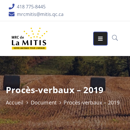
418 775-8445
mrcmitis@mitis.qc.ca
ORGANISATION
SERVICES
MATRICES
GRAPHIQUES
AIDES
FINANCIÈRES
Procès-verbaux – 2019
PUBLICATIONS
Accueil
Document
Procès-verbaux – 2019
LA
RÉGION
ACCUEIL