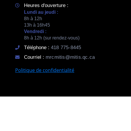
Heures d'ouverture :
Lundi au jeudi :
8h à 12h
13h à 16h45
Vendredi :
8h à 12h (sur rendez-vous)
Téléphone :
418 775-8445
Courriel :
mrcmitis@mitis.qc.ca
Politique de confidentialité