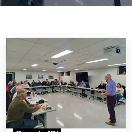
NOUVELLES
CONSEIL
DE
LA
MRC
OFFRES
D’EMPLOI
UNITÉS
ADMINISTRATIVES
INTRANET