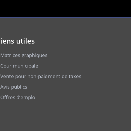
iens utiles
Matrices graphiques
Cour municipale
Vente pour non-paiement de taxes
Avis publics
Offres d’emploi