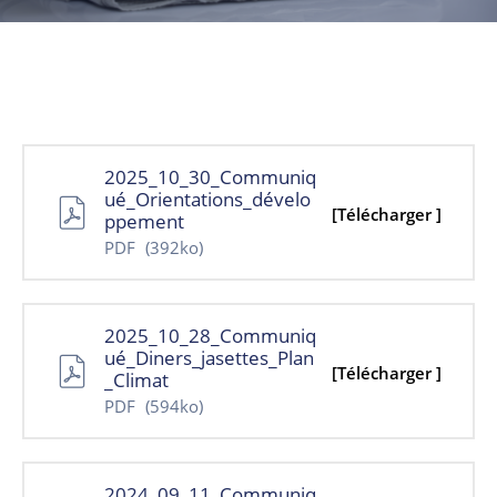
NOUVELLES
CONSEIL
DE
LA
MRC
2025_10_30_Communiq
ué_Orientations_dévelo
OFFRES
[Télécharger ]
ppement
D’EMPLOI
PDF
(392ko)
UNITÉS
ADMINISTRATIVES
2025_10_28_Communiq
ué_Diners_jasettes_Plan
INTRANET
[Télécharger ]
_Climat
PDF
(594ko)
2024_09_11_Communiq