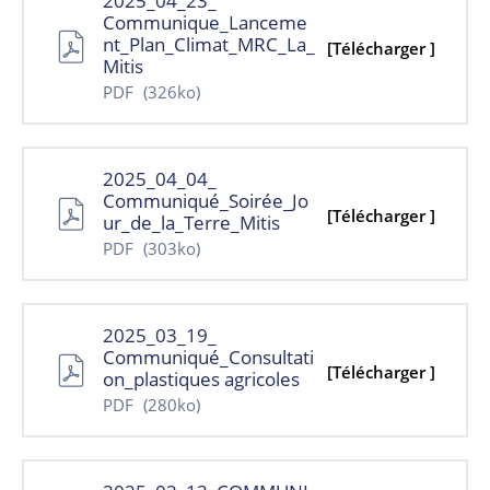
2025_04_23_
Communique_Lanceme
nt_Plan_Climat_MRC_La_
[Télécharger ]
Mitis
PDF
(326ko)
2025_04_04_
Communiqué_Soirée_Jo
[Télécharger ]
ur_de_la_Terre_Mitis
PDF
(303ko)
2025_03_19_
Communiqué_Consultati
[Télécharger ]
on_plastiques agricoles
PDF
(280ko)