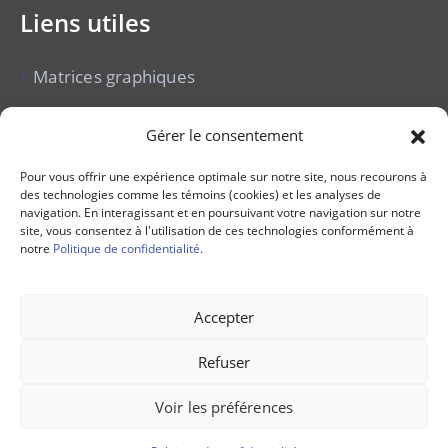
Liens utiles
Matrices graphiques
Cour municipale
Gérer le consentement
Vente pour non-paiement de taxes
Pour vous offrir une expérience optimale sur notre site, nous recourons à
des technologies comme les témoins (cookies) et les analyses de
Avis publics
navigation. En interagissant et en poursuivant votre navigation sur notre
site, vous consentez à l'utilisation de ces technologies conformément à
notre
Politique de confidentialité
.
Offres d’emploi
Accepter
Refuser
Voir les préférences
© MRC de La Mitis, 2023. Tous droits réservés.