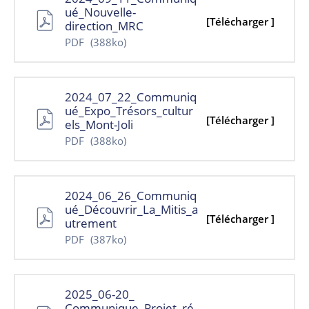
ué_Nouvelle-
[Télécharger ]
direction_MRC
PDF
(388ko)
2024_07_22_Communiq
ué_Expo_Trésors_cultur
[Télécharger ]
els_Mont-Joli
PDF
(388ko)
2024_06_26_Communiq
ué_Découvrir_La_Mitis_a
[Télécharger ]
utrement
PDF
(387ko)
2025_06-20_
Communique_Projet_ré