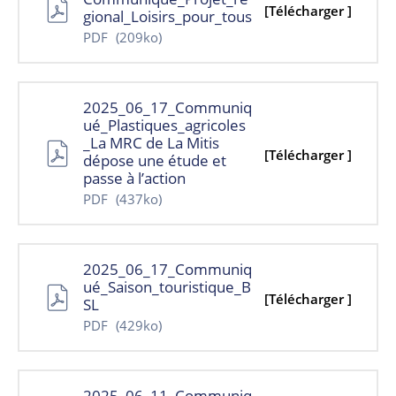
[Télécharger ]
gional_Loisirs_pour_tous
PDF
(209ko)
2025_06_17_Communiq
ué_Plastiques_agricoles
_La MRC de La Mitis
[Télécharger ]
dépose une étude et
passe à l’action
PDF
(437ko)
2025_06_17_Communiq
ué_Saison_touristique_B
[Télécharger ]
SL
PDF
(429ko)
2025_06_11_Communiq